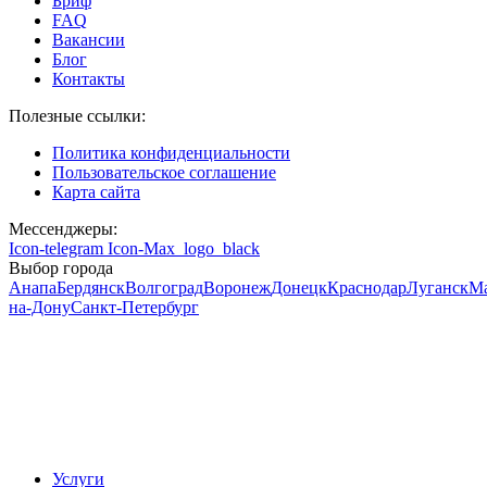
Бриф
FAQ
Вакансии
Блог
Контакты
Полезные ссылки:
Политика конфиденциальности
Пользовательское соглашение
Карта сайта
Мессенджеры:
Icon-telegram
Icon-Max_logo_black
Выбор города
Анапа
Бердянск
Волгоград
Воронеж
Донецк
Краснодар
Луганск
М
на-Дону
Санкт-Петербург
Услуги